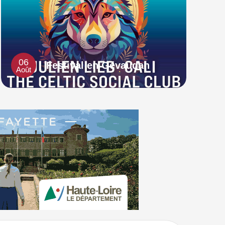
06
Festival en Gévaudan
Août