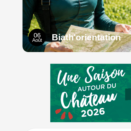
06
Biath'orientation
Août