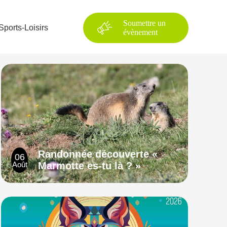
Soumettre un
Sports-Loisirs
évènement
Randonnée découverte «
06
Août
Marmotte es-tu là ? »